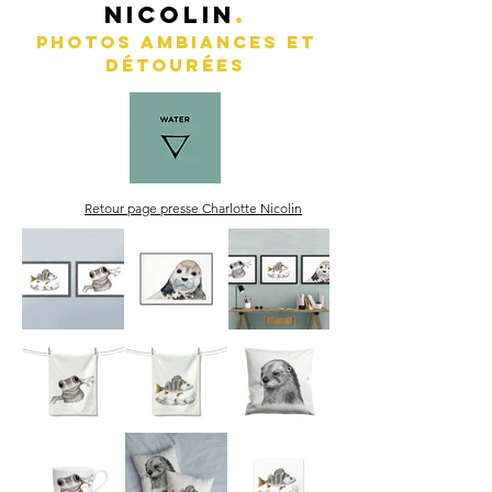
nicolin
.
photos ambianceS et
d
É
tour
É
es
Retour page presse Charlotte Nicolin