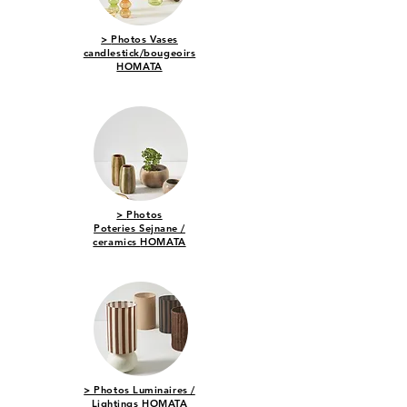
>
Photos
Vases
candlestick/bougeoirs
HOMATA
>
Photos
Po
teries Sejnane /
ceramics
HOMATA
> Photos Luminaires /
Lightings
HOMATA