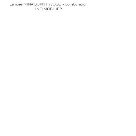
Lampes NINA BURNT WOOD - Collaboration
INO MOBILIER
Lanterne OMA à poser outdoor/indoor