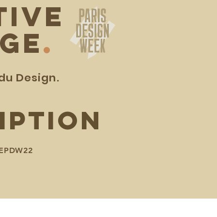
TIVE
AGE
.
du Design.
IPTION
GEPDW22