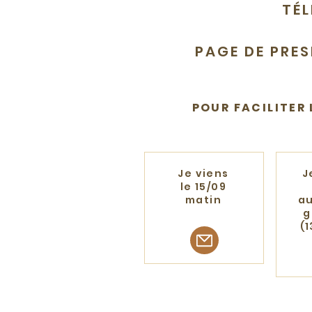
TÉL
PAGE DE PRE
POUR FACILITER 
Je viens
J
le 15/09
matin
au
g
(1