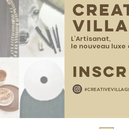
CREA
VILL
L'Artisanat,
le nouveau luxe 
INSCR
#CREATIVEVILLA